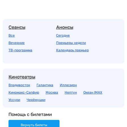
Сеансы
Анонсы
Все
Сегодня
Вечерние
Премьеры недели
ТВ-программа
Календарь премьер
Кинотеатры
Владивосток
Галактика
Иллюзион
Киномакс-Сапфир
Москва
Нептун
Океан IMAX
Уссури
Черёмушки
Помощь с билетами
Вернуть билеты