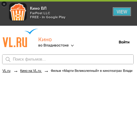
×
Кино ВЛ
VIEW
FarPost LLC
FREE - In Google Play
Кино
Войти
во Владивостоке
→
→
VL.ru
Кино на VL.ru
Фильм «Марти Великолепный» в кинотеатрах Владивостока. Купить билеты!