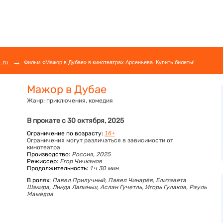
→
L.ru
Фильм «Мажор в Дубае» в кинотеатрах Арсеньева. Купить билеты!
Мажор в Дубае
Жанр:
приключения, комедия
В прокате с 30 октября, 2025
Ограничение по возрасту:
16+
Ограничения могут различаться в зависимости от
кинотеатра
Производство:
Россия, 2025
Режиссер:
Егор Чичканов
Продолжительность:
1 ч 30 мин
В ролях:
Павел Прилучный,
Павел Чинарёв,
Елизавета
Шакира,
Линда Лапиньш,
Аслан Гучетль,
Игорь Гулаков,
Рауль
Мамедов