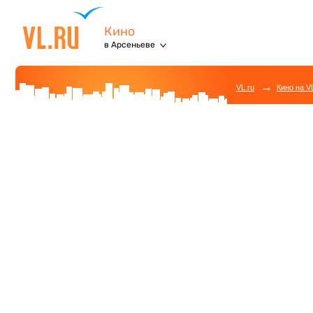
Кино
в Арсеньеве
→
VL.ru
Кино на V