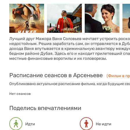
Лучший друг Мажора Ваня Соловьев мечтает устроить роскош
недостойным. Решив заработать сам, он отправляется в Дуб
дохода Ваня впутывается в криминальную авантюру междун
бедном районе Дубая. Здесь его и находит прилетевший спас
местные финансовые воротилы и их головорезы.
Расписание сеансов в Арсеньеве
(Фильм в пр
Опубликовано актуальное расписание фильма, когда будущие сеа
Нет сеансов
Поделись впечатлениями
Идти
Не идти