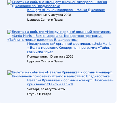
Концерт «Ночной экспресс – Майкл Джексон»
Воскресенье, 9 августа 2026
Церковь Святого Павла
Международный органный фестиваль «Unda Maris
– Волна морская». Концертная программа «Тайны
немецких кирх»
Понедельник, 10 августа 2026
Церковь Святого Павла
Наталья Кривицкая – сольный концерт. Виолончель
при свечах «Танго и вальс»
Четверг, 13 августа 2026
Студия В Ретро