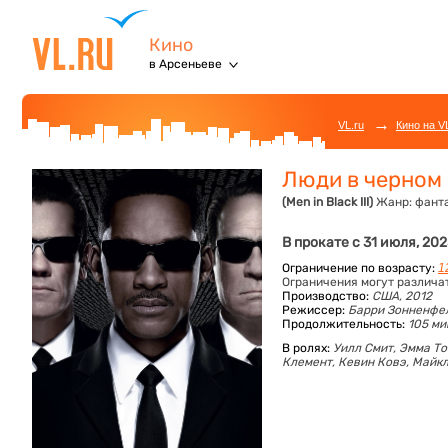
Кино
в Арсеньеве
→
VL.ru
Кино на V
Люди в черном
(Men in Black III)
Жанр:
фанта
В прокате с 31 июля, 20
Ограничение по возрасту:
1
Ограничения могут различа
Производство:
США, 2012
Режиссер:
Барри Зонненфе
Продолжительность:
105 ми
В ролях:
Уилл Смит,
Эмма То
Клемент,
Кевин Ковэ,
Майкл