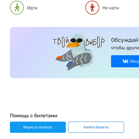
Идти
Не идти
Обсуждай 
чтобы други
Обс
Помощь с билетами
Вернуть билеты
Найти билеты