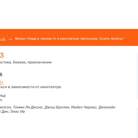
→
L.ru
Фильм «Люди в черном 3» в кинотеатрах Арсеньева. Купить билеты!
 3
стика, боевик, приключения
25
2+
ться в зависимости от кинотеатра
льд
н.
мпсон,
Томми Ли Джонс,
Джош Бролин,
Майкл Чернас,
Джемэйн
 Дин,
Элис Ив