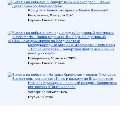
Концерт «Ночной экспресс – Майкл Джексон»
Воскресенье, 9 августа 2026
Церковь Святого Павла
Международный органный фестиваль «Unda Maris
– Волна морская». Концертная программа «Тайны
немецких кирх»
Понедельник, 10 августа 2026
Церковь Святого Павла
Наталья Кривицкая – сольный концерт. Виолончель
при свечах «Танго и вальс»
Четверг, 13 августа 2026
Студия В Ретро