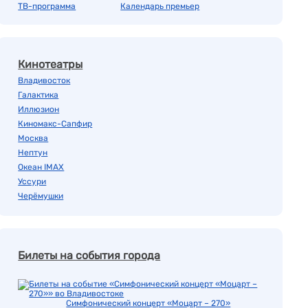
ТВ-программа
Календарь премьер
Кинотеатры
Владивосток
Галактика
Иллюзион
Киномакс-Сапфир
Москва
Нептун
Океан IMAX
Уссури
Черёмушки
Билеты на события города
Симфонический концерт «Моцарт – 270»