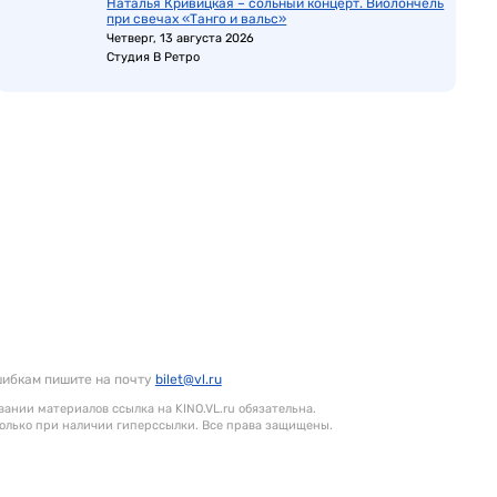
Наталья Кривицкая – сольный концерт. Виолончель
при свечах «Танго и вальс»
Четверг, 13 августа 2026
Студия В Ретро
шибкам пишите на почту
bilet@vl.ru
ании материалов ссылка на KINO.VL.ru обязательна.
олько при наличии гиперссылки. Все права защищены.