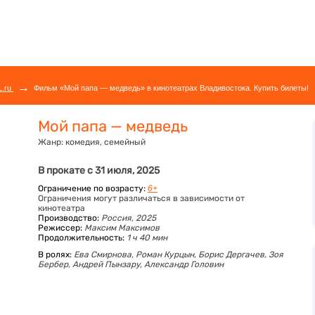
→
L.ru
Фильм «Мой папа — медведь» в кинотеатрах Владивостока. Купить билеты!
Мой папа — медведь
Жанр:
комедия, семейный
В прокате с 31 июля, 2025
Ограничение по возрасту:
6+
Ограничения могут различаться в зависимости от
кинотеатра
Производство:
Россия, 2025
Режиссер:
Максим Максимов
Продолжительность:
1 ч 40 мин
В ролях:
Ева Смирнова,
Роман Курцын,
Борис Дергачев,
Зоя
Бербер,
Андрей Пынзару,
Александр Головин