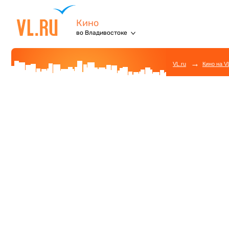
Кино
во Владивостоке
→
VL.ru
Кино на V