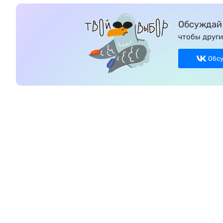
Обсуждай 
чтобы други
Обс