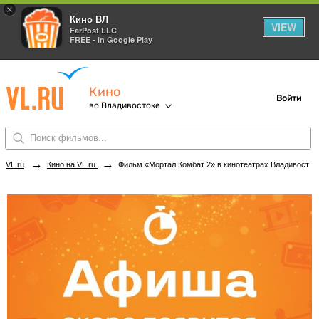
×
Кино ВЛ
VIEW
FarPost LLC
FREE - In Google Play
Кино
Войти
во Владивостоке
→
→
VL.ru
Кино на VL.ru
Фильм «Мортал Комбат 2» в кинотеатрах Владивостока. Купить билеты!