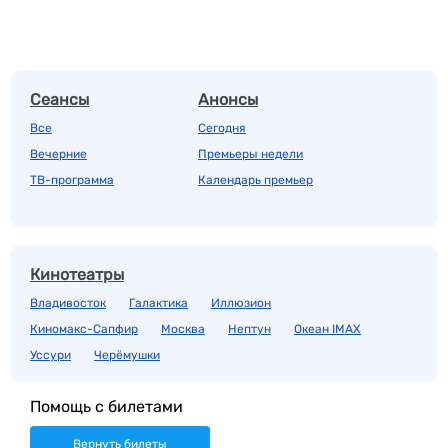
Сеансы
Анонсы
Все
Сегодня
Вечерние
Премьеры недели
ТВ-программа
Календарь премьер
Кинотеатры
Владивосток
Галактика
Иллюзион
Киномакс-Сапфир
Москва
Нептун
Океан IMAX
Уссури
Черёмушки
Помощь с билетами
Вернуть билеты