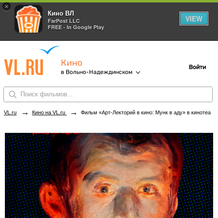
×
Кино ВЛ
VIEW
FarPost LLC
FREE - In Google Play
Кино
Войти
в Вольно-Надеждинском
→
→
VL.ru
Кино на VL.ru
Фильм «Арт-Лекторий в кино: Мунк в аду» в кинотеатрах Вольно-Надеждинского. Купить билеты!