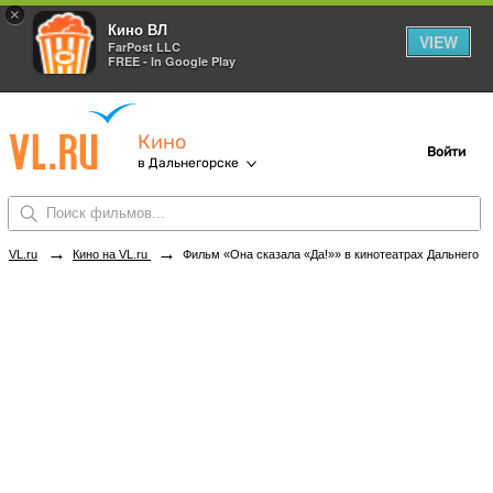
×
Кино ВЛ
VIEW
FarPost LLC
FREE - In Google Play
Кино
Войти
в Дальнегорске
→
→
VL.ru
Кино на VL.ru
Фильм «Она сказала «Да!»» в кинотеатрах Дальнегорска. Купить билеты!