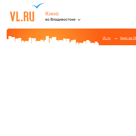
Кино
во Владивостоке
→
VL.ru
Кино на V