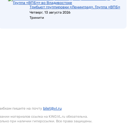
Трибьют группировки «Ленинград». Группа «ВПБ»
Четверг, 13 августа 2026
Тринити
шибкам пишите на почту
bilet@vl.ru
ании материалов ссылка на KINO.VL.ru обязательна.
олько при наличии гиперссылки. Все права защищены.