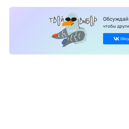
Обсуждай 
чтобы други
Обс