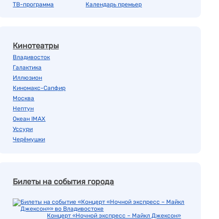
ТВ-программа
Календарь премьер
Кинотеатры
Владивосток
Галактика
Иллюзион
Киномакс-Сапфир
Москва
Нептун
Океан IMAX
Уссури
Черёмушки
Билеты на события города
Концерт «Ночной экспресс – Майкл Джексон»