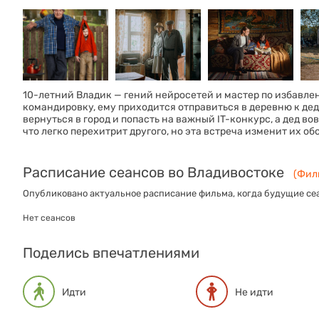
10-летний Владик — гений нейросетей и мастер по избавлен
командировку, ему приходится отправиться в деревню к деду
вернуться в город и попасть на важный IT-конкурс, а дед во
что легко перехитрит другого, но эта встреча изменит их об
Расписание сеансов во Владивостоке
(Филь
Опубликовано актуальное расписание фильма, когда будущие сеа
Нет сеансов
Поделись впечатлениями
Идти
Не идти