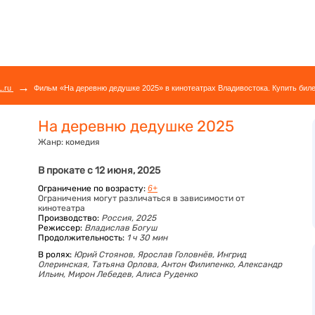
→
L.ru
Фильм «На деревню дедушке 2025» в кинотеатрах Владивостока. Купить бил
На деревню дедушке 2025
Жанр:
комедия
В прокате с 12 июня, 2025
Ограничение по возрасту:
6+
Ограничения могут различаться в зависимости от
кинотеатра
Производство:
Россия, 2025
Режиссер:
Владислав Богуш
Продолжительность:
1 ч 30 мин
В ролях:
Юрий Стоянов,
Ярослав Головнёв,
Ингрид
Олеринская,
Татьяна Орлова,
Антон Филипенко,
Александр
Ильин,
Мирон Лебедев,
Алиса Руденко