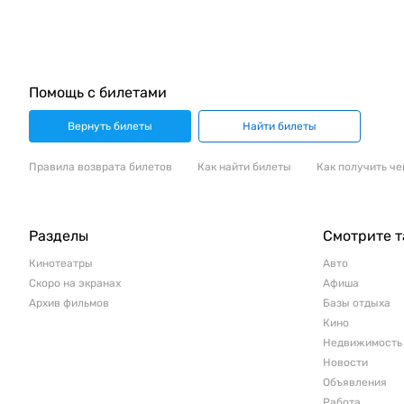
Помощь с билетами
Вернуть билеты
Найти билеты
Правила возврата билетов
Как найти билеты
Как получить че
Разделы
Смотрите 
Кинотеатры
Авто
Скоро на экранах
Афиша
Архив фильмов
Базы отдыха
Кино
Недвижимость
Новости
Объявления
Работа