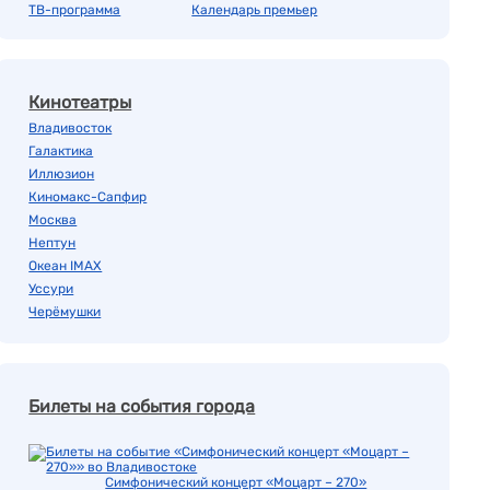
ТВ-программа
Календарь премьер
Кинотеатры
Владивосток
Галактика
Иллюзион
Киномакс-Сапфир
Москва
Нептун
Океан IMAX
Уссури
Черёмушки
Билеты на события города
Симфонический концерт «Моцарт – 270»