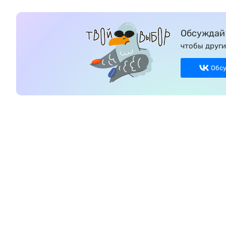
Обсуждай 
чтобы други
Обс