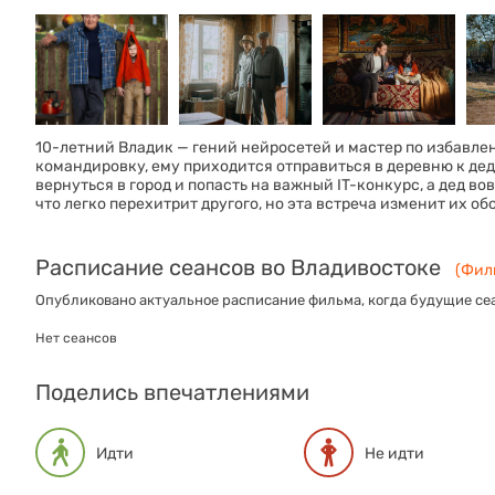
10-летний Владик — гений нейросетей и мастер по избавлен
командировку, ему приходится отправиться в деревню к деду
вернуться в город и попасть на важный IT-конкурс, а дед во
что легко перехитрит другого, но эта встреча изменит их об
Расписание сеансов во Владивостоке
(Филь
Опубликовано актуальное расписание фильма, когда будущие сеа
Нет сеансов
Поделись впечатлениями
Идти
Не идти