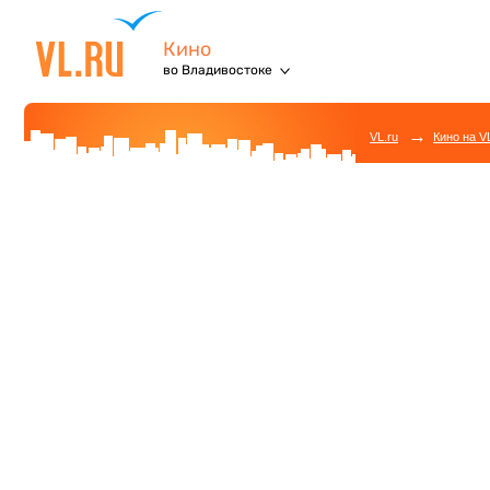
Кино
во Владивостоке
→
VL.ru
Кино на V