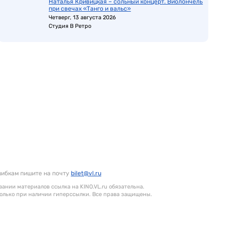
Наталья Кривицкая – сольный концерт. Виолончель
при свечах «Танго и вальс»
Четверг, 13 августа 2026
Студия В Ретро
шибкам пишите на почту
bilet@vl.ru
ании материалов ссылка на KINO.VL.ru обязательна.
олько при наличии гиперссылки. Все права защищены.