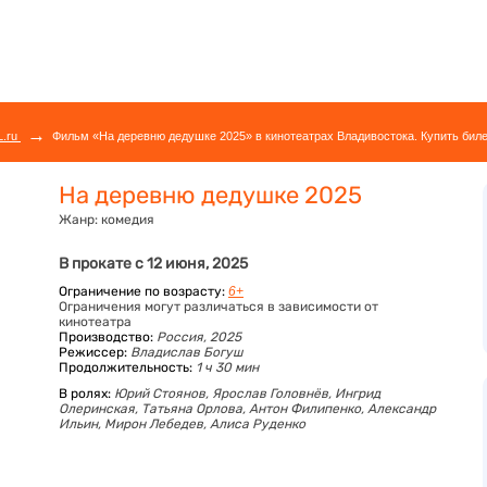
→
L.ru
Фильм «На деревню дедушке 2025» в кинотеатрах Владивостока. Купить бил
На деревню дедушке 2025
Жанр:
комедия
В прокате с 12 июня, 2025
Ограничение по возрасту:
6+
Ограничения могут различаться в зависимости от
кинотеатра
Производство:
Россия, 2025
Режиссер:
Владислав Богуш
Продолжительность:
1 ч 30 мин
В ролях:
Юрий Стоянов,
Ярослав Головнёв,
Ингрид
Олеринская,
Татьяна Орлова,
Антон Филипенко,
Александр
Ильин,
Мирон Лебедев,
Алиса Руденко