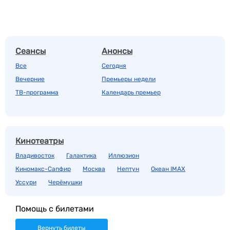
Сеансы
Анонсы
Все
Сегодня
Вечерние
Премьеры недели
ТВ-программа
Календарь премьер
Кинотеатры
Владивосток
Галактика
Иллюзион
Киномакс-Сапфир
Москва
Нептун
Океан IMAX
Уссури
Черёмушки
Помощь с билетами
Вернуть билеты