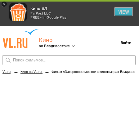
×
Кино ВЛ
VIEW
FarPost LLC
FREE - In Google Play
Кино
Войти
во Владивостоке
→
→
VL.ru
Кино на VL.ru
Фильм «Затерянное место» в кинотеатрах Владивостока. Купить билеты!