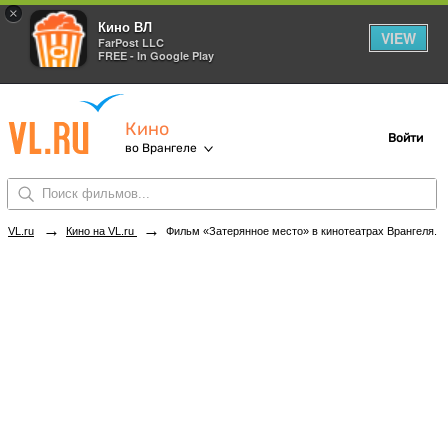
×
Кино ВЛ
VIEW
FarPost LLC
FREE - In Google Play
Кино
Войти
во Врангеле
→
→
VL.ru
Кино на VL.ru
Фильм «Затерянное место» в кинотеатрах Врангеля. Купить билеты!