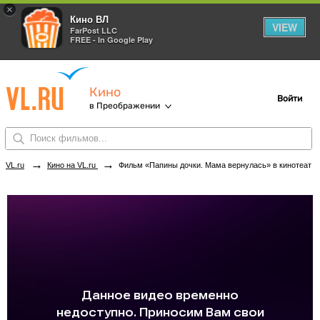
×
Кино ВЛ
VIEW
FarPost LLC
FREE - In Google Play
Кино
Войти
в Преображении
→
→
VL.ru
Кино на VL.ru
Фильм «Папины дочки. Мама вернулась» в кинотеатрах Преображения. Купить билеты!