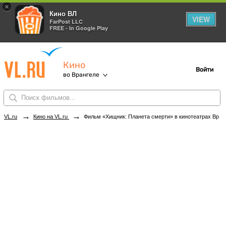
×
Кино ВЛ
VIEW
FarPost LLC
FREE - In Google Play
Кино
Войти
во Врангеле
→
→
VL.ru
Кино на VL.ru
Фильм «Хищник: Планета смерти» в кинотеатрах Врангеля. Купить билеты!