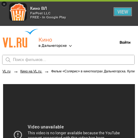
×
Кино ВЛ
VIEW
FarPost LLC
FREE - In Google Play
Кино
Войти
в Дальнегорске
→
→
VL.ru
Кино на VL.ru
Фильм «Солярис» в кинотеатрах Дальнегорска. Купить билеты!