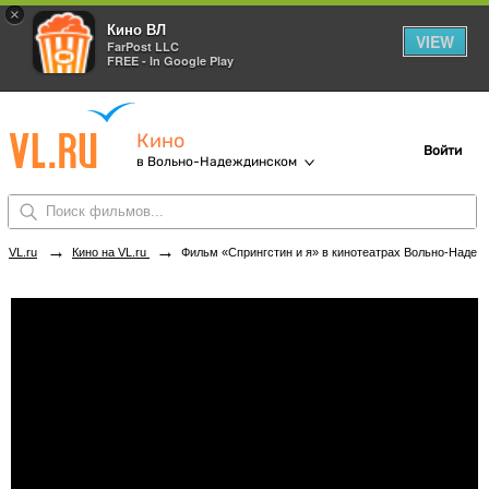
×
Кино ВЛ
VIEW
FarPost LLC
FREE - In Google Play
Кино
Войти
в Вольно-Надеждинском
→
→
VL.ru
Кино на VL.ru
Фильм «Спрингстин и я» в кинотеатрах Вольно-Надеждинского. Купить билеты!