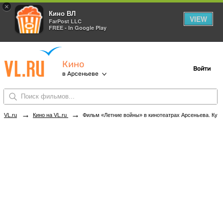
×
Кино ВЛ
VIEW
FarPost LLC
FREE - In Google Play
Кино
Войти
в Арсеньеве
→
→
VL.ru
Кино на VL.ru
Фильм «Летние войны» в кинотеатрах Арсеньева. Купить билеты!