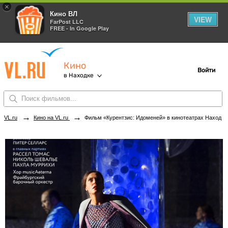
×
Кино ВЛ
VIEW
FarPost LLC
FREE - In Google Play
Кино
Войти
в Находке
→
→
VL.ru
Кино на VL.ru
Фильм «Курентзис: Идоменей» в кинотеатрах Находки. Купить билеты!