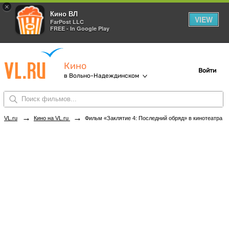
×
Кино ВЛ
VIEW
FarPost LLC
FREE - In Google Play
Кино
Войти
в Вольно-Надеждинском
→
→
VL.ru
Кино на VL.ru
Фильм «Заклятие 4: Последний обряд» в кинотеатрах Вольно-Надеждинского. Купить билеты!