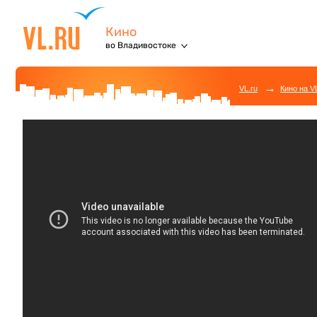
Кино
во Владивостоке
→
VL.ru
Кино на V