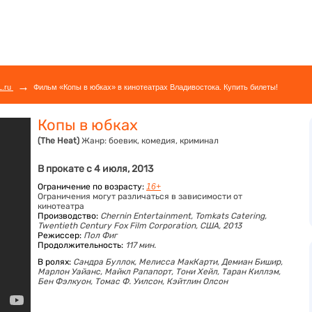
→
L.ru
Фильм «Копы в юбках» в кинотеатрах Владивостока. Купить билеты!
Копы в юбках
(The Heat)
Жанр:
боевик, комедия, криминал
В прокате с 4 июля, 2013
Ограничение по возрасту:
16+
Ограничения могут различаться в зависимости от
кинотеатра
Производство:
Chernin Entertainment, Tomkats Catering,
Twentieth Century Fox Film Corporation, США, 2013
Режиссер:
Пол Фиг
Продолжительность:
117 мин.
В ролях:
Сандра Буллок,
Мелисса МакКарти,
Демиан Бишир,
Марлон Уайанс,
Майкл Рапапорт,
Тони Хейл,
Таран Киллэм,
Бен Фэлкуон,
Томас Ф. Уилсон,
Кэйтлин Олсон