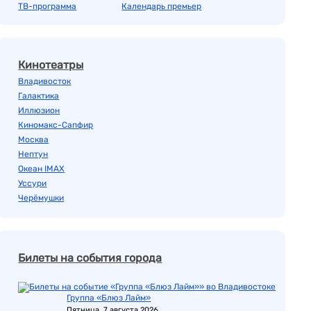
ТВ-программа
Календарь премьер
Кинотеатры
Владивосток
Галактика
Иллюзион
Киномакс-Сапфир
Москва
Нептун
Океан IMAX
Уссури
Черёмушки
Билеты на события города
Группа «Блюз Лайм»
Пятница, 7 августа 2026