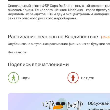
Специальный агент ФБР Сара Эшберн – опытный следовател
высокомерием. Ее коллега Шеннон Маллинз – гроза преступ
неуловимых бандитов. Этим двум эксцентричным напарница
захвату опасного русского наркобарона.
Расписание сеансов во Владивостоке
(Филь
Опубликовано актуальное расписание фильма, когда будущие сеа
Нет сеансов
Поделись впечатлениями
Идти
Не идти
Обсуждай 
чтобы други