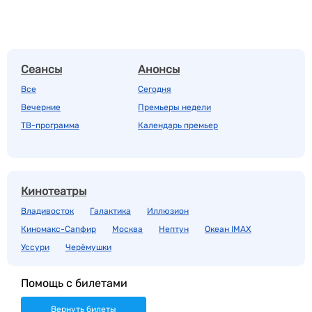
Сеансы
Анонсы
Все
Сегодня
Вечерние
Премьеры недели
ТВ-программа
Календарь премьер
Кинотеатры
Владивосток
Галактика
Иллюзион
Киномакс-Сапфир
Москва
Нептун
Океан IMAX
Уссури
Черёмушки
Помощь с билетами
Вернуть билеты