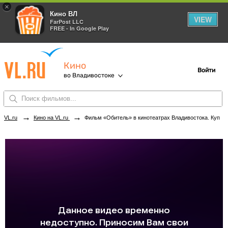
×
Кино ВЛ
VIEW
FarPost LLC
FREE - In Google Play
Кино
Войти
во Владивостоке
→
→
VL.ru
Кино на VL.ru
Фильм «Обитель» в кинотеатрах Владивостока. Купить билеты!