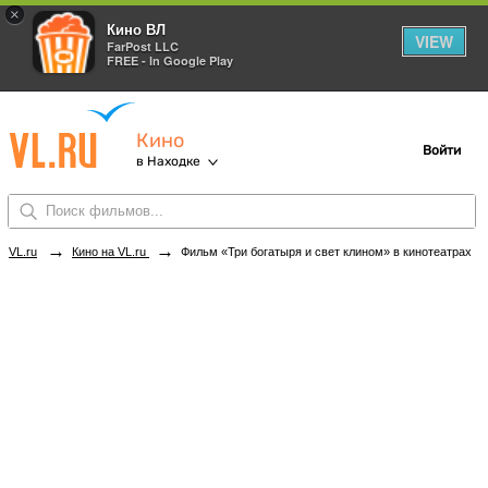
×
Кино ВЛ
VIEW
FarPost LLC
FREE - In Google Play
Кино
Войти
в Находке
→
→
VL.ru
Кино на VL.ru
Фильм «Три богатыря и свет клином» в кинотеатрах Находки. Купить билеты!