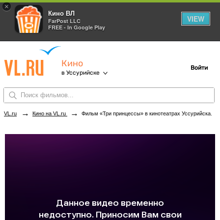
×
Кино ВЛ
VIEW
FarPost LLC
FREE - In Google Play
Кино
Войти
в Уссурийске
→
→
VL.ru
Кино на VL.ru
Фильм «Три принцессы» в кинотеатрах Уссурийска. Купить билеты!