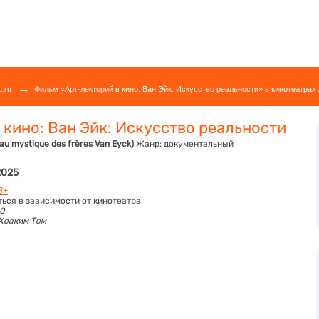
→
L.ru
Фильм «Арт-лекторий в кино: Ван Эйк: Искусство реальности» в кинотеатрах
 кино: Ван Эйк: Искусство реальности
neau mystique des frères Van Eyck)
Жанр:
документальный
2025
8+
ться в зависимости от кинотеатра
20
Хоаким Том