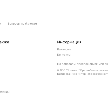
к
Вопросы по билетам
также
Информация
Вакансии
Контакты
По вопросам, предложениям или о
© ООО "Примнет" При любом использов
Цитирование в Интернете возможно т
мпаний