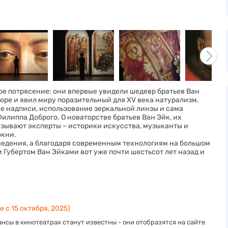
мое потрясение: они впервые увидели шедевр братьев Ван
юре и явил миру поразительный для XV века натурализм.
е надписи, использование зеркальной линзы и сама
илиппа Доброго. О новаторстве братьев Ван Эйк, их
зывают эксперты – историки искусства, музыканты и
окни.
едения, а благодаря современным технологиям на большом
и Губертом Ван Эйками вот уже почти шестьсот лет назад и
 с 15 октября, 2025)
нсы в кинотеатрах станут известны - они отобразятся на сайте