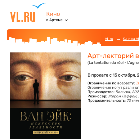
Кино
в Артеме
→
VL.ru
Кино на V
Арт-лекторий в
(La tentation du réel - L'ag
В прокате с 15 октября, 
Ограничение по возрасту:
1
Ограничения могут различа
Производство:
Бельгия, 20
Режиссер:
Жером Лаффон, 
Продолжительность:
70 мин