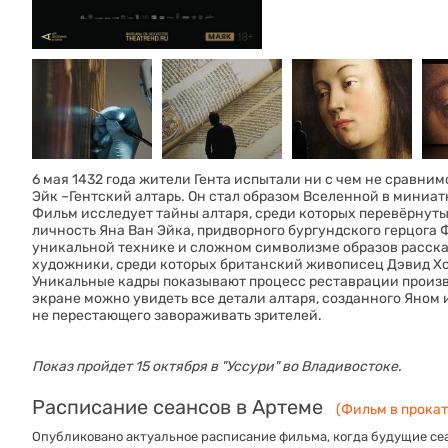
6 мая 1432 года жители Гента испытали ни с чем не сравни
Эйк –Гентский алтарь. Он стал образом Вселенной в миниат
Фильм исследует тайны алтаря, среди которых перевёрнуты
личность Яна Ван Эйка, придворного бургундского герцога Ф
уникальной технике и сложном символизме образов расска
художники, среди которых британский живописец Дэвид Х
Уникальные кадры показывают процесс реставрации произв
экране можно увидеть все детали алтаря, созданного Яном 
не перестающего завораживать зрителей.
Показ пройдет 15 октября в "Уссури" во Владивостоке.
Расписание сеансов в Артеме
(Фильм в прокате
Опубликовано актуальное расписание фильма, когда будущие сеа