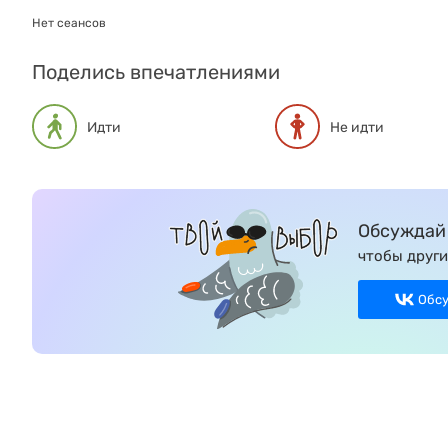
Нет сеансов
Поделись впечатлениями
Идти
Не идти
Обсуждай 
чтобы други
Обс