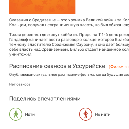
Сказания о Средиземье — это хроника Великой войны за Коль
Кольцом, получал неограниченную власть, но был обязан сл
Тихая деревня, где живут хоббиты. Придя на 111-й день рож
Гэндальф начинает вести разговор о кольце, которое Бильб
темному властителю Средиземья Саурону, и оно дает больш
себе власть над Средиземьем. Бильбо отдает найденное коль
уничтожил.
Расписание сеансов в Уссурийске
(Фильм в 
Опубликовано актуальное расписание фильма, когда будущие сеа
Нет сеансов
Поделись впечатлениями
Идти
Не идти