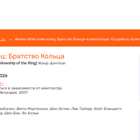
→
L.ru
Фильм «Властелин колец: Братство Кольца» в кинотеатрах Уссурийска. Купит
ц: Братство Кольца
ellowship of the Ring)
Жанр:
фэнтези
2026
2+
ться в зависимости от кинотеатра
Зеландия, 2001
акКален,
Вигго Мортенсен,
Шон Остин,
Лив Тайлер,
Кейт Бланшетт,
д,
Шон Бин,
Ян Хольм