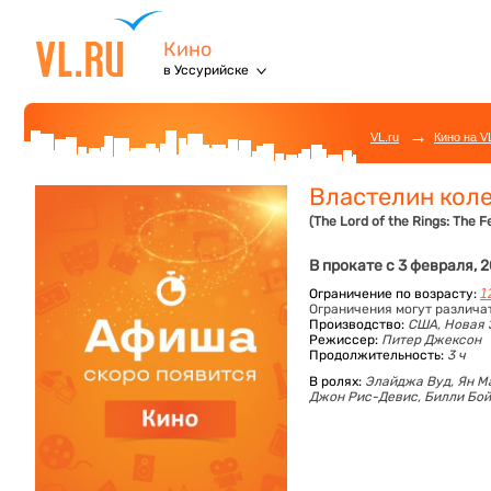
Кино
в Уссурийске
→
VL.ru
Кино на V
Властелин коле
(The Lord of the Rings: The F
В прокате с 3 февраля, 
Ограничение по возрасту:
1
Ограничения могут различа
Производство:
США, Новая 
Режиссер:
Питер Джексон
Продолжительность:
3 ч
В ролях:
Элайджа Вуд,
Ян М
Джон Рис-Девис,
Билли Бой