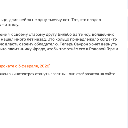
цо, длившейся не одну тысячу лет. Тот, кто владел
ужить злу.
дения к своему старому другу Бильбо Бэггинсу, волшебник
о нашел много лет назад. Это кольцо принадлежало когда-то
ую власть своему обладателю. Теперь Саурон хочет вернуть
цо племяннику Фродо, чтобы тот отнёс его к Роковой Горе и
прокате с 3 февраля, 2026)
нсы в кинотеатрах станут известны - они отобразятся на сайте