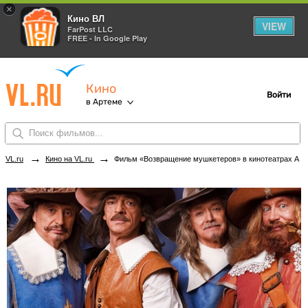
×
Кино ВЛ
VIEW
FarPost LLC
FREE - In Google Play
Кино
Войти
в Артеме
→
→
VL.ru
Кино на VL.ru
Фильм «Возвращение мушкетеров» в кинотеатрах Артема. Купить билеты!