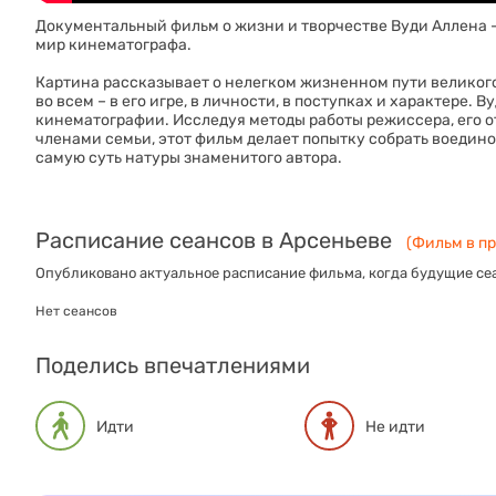
Документальный фильм о жизни и творчестве Вуди Аллена -
мир кинематографа.
Картина рассказывает о нелегком жизненном пути великого
во всем – в его игре, в личности, в поступках и характере.
кинематографии. Исследуя методы работы режиссера, его от
членами семьи, этот фильм делает попытку собрать воедино
самую суть натуры знаменитого автора.
Расписание сеансов в Арсеньеве
(Фильм в пр
Опубликовано актуальное расписание фильма, когда будущие сеа
Нет сеансов
Поделись впечатлениями
Идти
Не идти