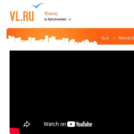
Кино
в Арсеньеве
→
VL.ru
Кино на V