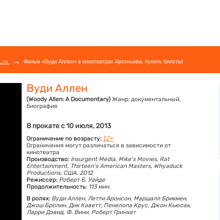
→
L.ru
Фильм «Вуди Аллен» в кинотеатрах Арсеньева. Купить билеты!
Вуди Аллен
(Woody Allen: A Documentary)
Жанр:
документальный,
биография
В прокате с 10 июля, 2013
Ограничение по возрасту:
12+
Ограничения могут различаться в зависимости от
кинотеатра
Производство:
Insurgent Media, Mike's Movies, Rat
Entertainment, Thirteen's American Masters, Whyaduck
Productions, США, 2012
Режиссер:
Роберт Б. Уайде
Продолжительность:
113 мин.
В ролях:
Вуди Аллен,
Летти Аронсон,
Маршалл Брикмен,
Джош Бролин,
Дик Каветт,
Пенелопа Крус,
Джон Кьюсак,
Ларри Дэвид,
Ф. Вини,
Роберт Гринхат