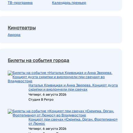
ТВ-программа
Календарь премьер
Кинотеатры
Аврора
Билеты на события города
Наталья Кривицкая и Анна Зверева. Концерт дуэта
скрипки и виолончели при свечах
Четверг, 6 августа 2026
Студия В Ретро
Концерт при свечах «Скрипка. Орган. Фортепиано»
от Люмос
Четверг, 6 августа 2026