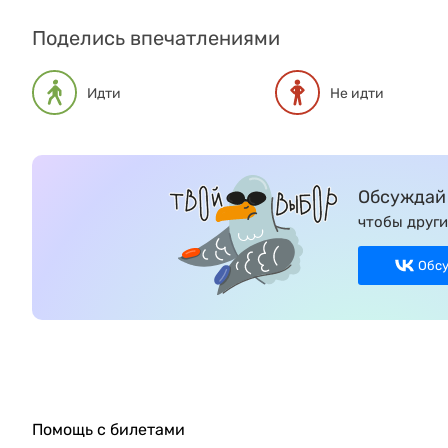
Поделись впечатлениями
Идти
Не идти
Обсуждай 
чтобы други
Обс
Помощь с билетами