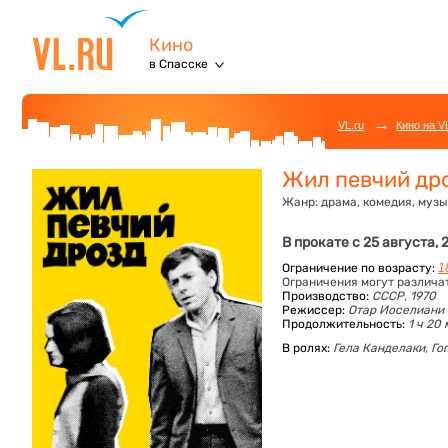
Кино
в Спасске
→
VL.ru
Кино на V
Жил певчий др
Жанр:
драма, комедия, муз
В прокате с 25 августа, 
Ограничение по возрасту:
1
Ограничения могут различа
Производство:
СССР, 1970
Режиссер:
Отар Иоселиани
Продолжительность:
1 ч 20
В ролях:
Гела Канделаки,
Го