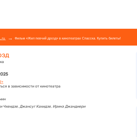
→
L.ru
Фильм «Жил певчий дрозд» в кинотеатрах Спасска. Купить билеты!
озд
ыка
2025
8+
ться в зависимости от кинотеатра
 мин
ги Чхеидзе,
Джансуг Кахидзе,
Иринэ Джандиери