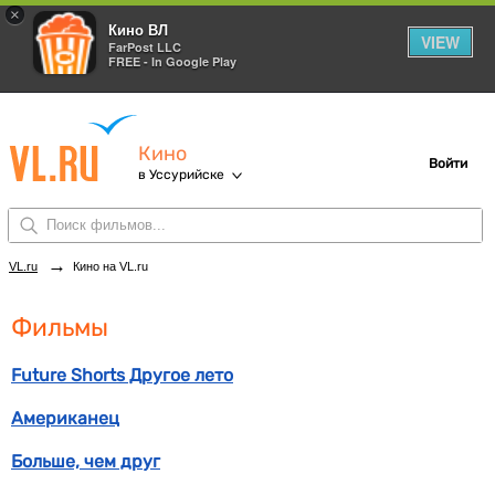
×
Кино ВЛ
VIEW
FarPost LLC
FREE - In Google Play
Кино
Войти
в Уссурийске
→
VL.ru
Кино на VL.ru
Фильмы
Future Shorts Другое лето
Американец
Больше, чем друг