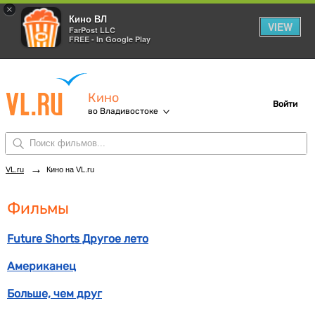
×
Кино ВЛ
VIEW
FarPost LLC
FREE - In Google Play
Кино
Войти
во Владивостоке
→
VL.ru
Кино на VL.ru
Фильмы
Future Shorts Другое лето
Американец
Больше, чем друг