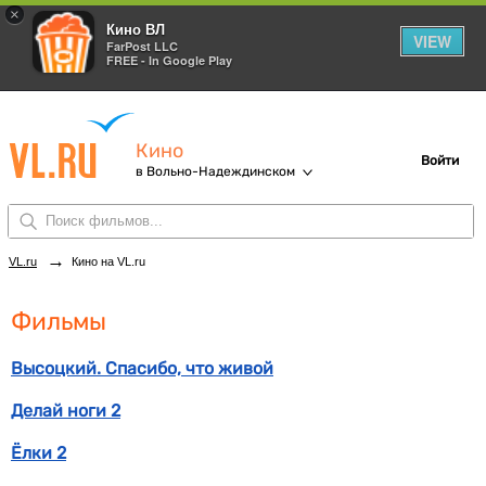
×
Кино ВЛ
VIEW
FarPost LLC
FREE - In Google Play
Кино
Войти
в Вольно-Надеждинском
→
VL.ru
Кино на VL.ru
Фильмы
Высоцкий. Спасибо, что живой
Делай ноги 2
Ёлки 2