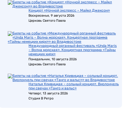
Концерт «Ночной экспресс – Майкл Джексон»
Воскресенье, 9 августа 2026
Церковь Святого Павла
Международный органный фестиваль «Unda Maris
– Волна морская». Концертная программа «Тайны
немецких кирх»
Понедельник, 10 августа 2026
Церковь Святого Павла
Наталья Кривицкая – сольный концерт. Виолончель
при свечах «Танго и вальс»
Четверг, 13 августа 2026
Студия В Ретро