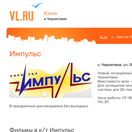
Кино
в Черниговке
→
VL.ru
Кино на V
Импульс
с. Черниговка, ул. 
Новый, оснащенный
Черниговка.
Вместимость зала —
Для оснащения зала
систему для 3D-пок
Часы работы: СР-ВС 
ПН, ВТ.
В праздничные дни ежедневно без выходных.
Фильмы в к/т Импульс