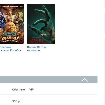
следний
Корни: Сага о
гатырь. Колобок
вампирах
Обычные
VIP
300 р.