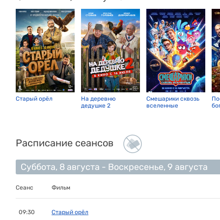
Старый орёл
На деревню
Смешарики сквозь
По
дедушке 2
вселенные
бо
Расписание сеансов
Суббота, 8 августа - Воскресенье, 9 августа
Сеанс
Фильм
09:30
Старый орёл