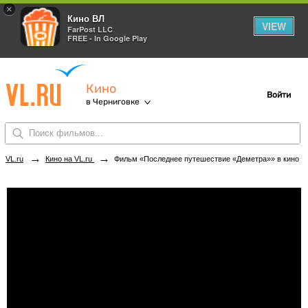
×
Кино ВЛ
VIEW
FarPost LLC
FREE - In Google Play
Кино
Войти
в Черниговке
→
→
VL.ru
Кино на VL.ru
Фильм «Последнее путешествие «Деметра»» в кинотеатрах Черниговки. Купить билеты!