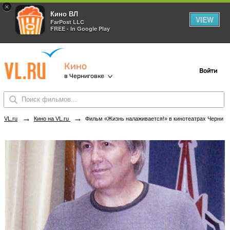
×
Кино ВЛ
VIEW
FarPost LLC
FREE - In Google Play
Кино
Войти
в Черниговке
→
→
VL.ru
Кино на VL.ru
Фильм «Жизнь налаживается!» в кинотеатрах Черниговки. Купить билеты!