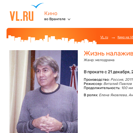
Кино
во Врангеле
→
VL.ru
Кино на V
Жизнь налажив
Жанр:
мелодрама
В прокате с 21 декабря, 
Производство:
Россия, 2011
Режиссер:
Виталий Павлов
Продолжительность:
100 ми
В ролях:
Елена Яковлева,
Ан