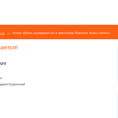
→
L.ru
Фильм «Жизнь налаживается!» в кинотеатрах Врангеля. Купить билеты!
ается!
2011
н.
дрей Руденский