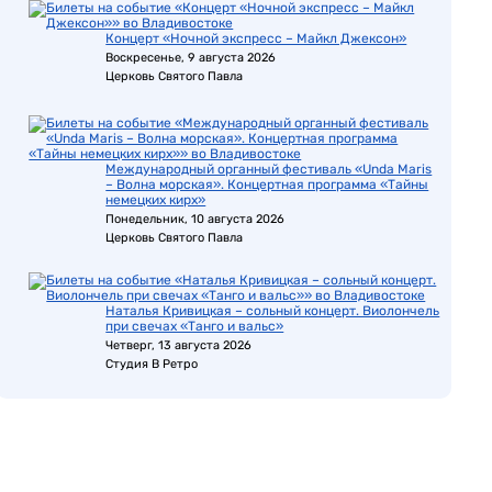
Концерт «Ночной экспресс – Майкл Джексон»
Воскресенье, 9 августа 2026
Церковь Святого Павла
Международный органный фестиваль «Unda Maris
– Волна морская». Концертная программа «Тайны
немецких кирх»
Понедельник, 10 августа 2026
Церковь Святого Павла
Наталья Кривицкая – сольный концерт. Виолончель
при свечах «Танго и вальс»
Четверг, 13 августа 2026
Студия В Ретро