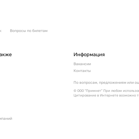
к
Вопросы по билетам
также
Информация
Вакансии
Контакты
По вопросам, предложениям или о
© ООО "Примнет" При любом использов
Цитирование в Интернете возможно т
мпаний