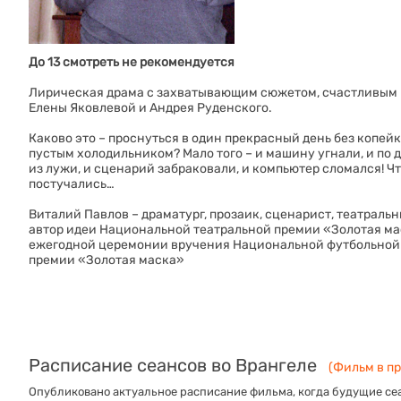
До 13 смотреть не рекомендуется
Лирическая драма с захватывающим сюжетом, счастливым к
Елены Яковлевой и Андрея Руденского.
Каково это – проснуться в один прекрасный день без копей
пустым холодильником? Мало того – и машину угнали, и по 
из лужи, и сценарий забраковали, и компьютер сломался! Что
постучались…
Виталий Павлов – драматург, прозаик, сценарист, театраль
автор идеи Национальной театральной премии «Золотая мас
ежегодной церемонии вручения Национальной футбольной 
премии «Золотая маска»
Расписание сеансов во Врангеле
(Фильм в пр
Опубликовано актуальное расписание фильма, когда будущие сеа