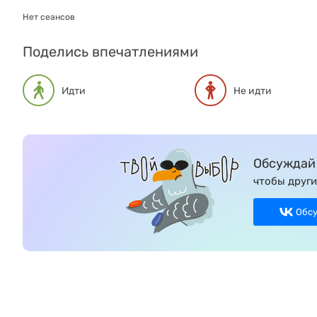
Нет сеансов
Поделись впечатлениями
Идти
Не идти
Обсуждай 
чтобы други
Обс