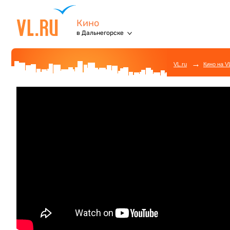
Кино
в Дальнегорске
→
VL.ru
Кино на V