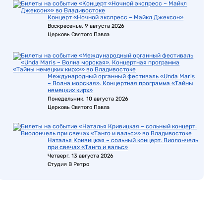
Концерт «Ночной экспресс – Майкл Джексон»
Воскресенье, 9 августа 2026
Церковь Святого Павла
Международный органный фестиваль «Unda Maris
– Волна морская». Концертная программа «Тайны
немецких кирх»
Понедельник, 10 августа 2026
Церковь Святого Павла
Наталья Кривицкая – сольный концерт. Виолончель
при свечах «Танго и вальс»
Четверг, 13 августа 2026
Студия В Ретро