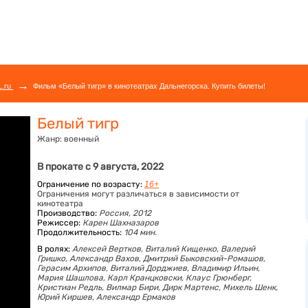
→
L.ru
Фильм «Белый тигр» в кинотеатрах Дальнегорска. Купить билеты!
Белый тигр
Жанр:
военный
В прокате с 9 августа, 2022
Ограничение по возрасту:
16+
Ограничения могут различаться в зависимости от
кинотеатра
Производство:
Россия, 2012
Режиссер:
Карен Шахназаров
Продолжительность:
104 мин.
В ролях:
Алексей Вертков,
Виталий Кищенко,
Валерий
Гришко,
Александр Вахов,
Дмитрий Быковский-Ромашов,
Герасим Архипов,
Виталий Дорджиев,
Владимир Ильин,
Мария Шашлова,
Карл Кранцковски,
Клаус Грюнберг,
Кристиан Редль,
Вилмар Бири,
Дирк Мартенс,
Михель Шенк,
Юрий Киршев,
Александр Ермаков