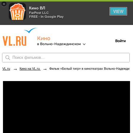
×
Кино ВЛ
VIEW
FarPost LLC
FREE - In Google Play
Кино
Войти
в Вольно-Надеждинском
→
→
VL.ru
Кино на VL.ru
Фильм «Белый тигр» в кинотеатрах Вольно-Надеждинского. Купить билеты!