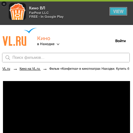
×
Кино ВЛ
VIEW
FarPost LLC
FREE - In Google Play
Кино
Войти
в Находке
→
→
VL.ru
Кино на VL.ru
Фильм «Конфетка» в кинотеатрах Находки. Купить билеты!