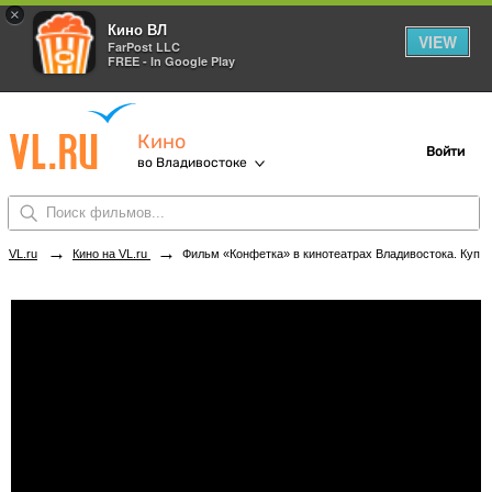
×
Кино ВЛ
VIEW
FarPost LLC
FREE - In Google Play
Кино
Войти
во Владивостоке
→
→
VL.ru
Кино на VL.ru
Фильм «Конфетка» в кинотеатрах Владивостока. Купить билеты!