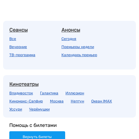
Сеансы
Анонсы
Все
Сегодня
Вечерние
Премьеры недели
ТВ-программа
Календарь премьер
Кинотеатры
Владивосток
Галактика
Иллюзион
Киномакс-Сапфир
Москва
Нептун
Океан IMAX
Уссури
Черёмушки
Помощь с билетами
Вернуть билеты