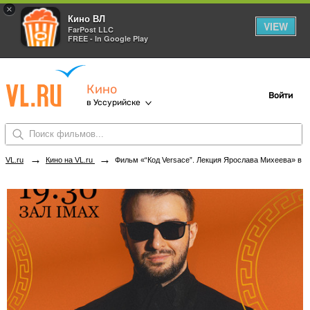
×
Кино ВЛ
VIEW
FarPost LLC
FREE - In Google Play
Кино
Войти
в Уссурийске
→
→
VL.ru
Кино на VL.ru
Фильм «“Код Versace”. Лекция Ярослава Михеева» в кинотеатрах Уссурийска. Купить билеты!