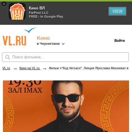
×
Кино ВЛ
VIEW
FarPost LLC
FREE - In Google Play
Кино
Войти
в Черниговке
→
→
VL.ru
Кино на VL.ru
Фильм «“Код Versace”. Лекция Ярослава Михеева» в кинотеатрах Черниговки. Купить билеты!