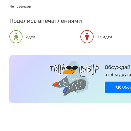
Нет сеансов
Поделись впечатлениями
Идти
Не идти
Обсуждай 
чтобы други
Обс