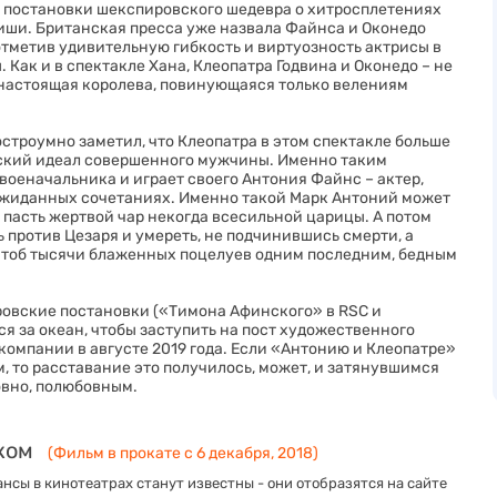
» постановки шекспировского шедевра о хитросплетениях
фиши. Британская пресса уже назвала Файнса и Оконедо
тметив удивительную гибкость и виртуозность актрисы в
Как и в спектакле Хана, Клеопатра Годвина и Оконедо – не
 настоящая королева, повинующаяся только велениям
строумно заметил, что Клеопатра в этом спектакле больше
овский идеал совершенного мужчины. Именно таким
оеначальника и играет своего Антония Файнс – актер,
ожиданных сочетаниях. Именно такой Марк Антоний может
 пасть жертвой чар некогда всесильной царицы. А потом
ть против Цезаря и умереть, не подчинившись смерти, а
 чтоб тысячи блаженных поцелуев одним последним, бедным
ровские постановки («Тимона Афинского» в RSC и
ся за океан, чтобы заступить на пост художественного
омпании в августе 2019 года. Если «Антонию и Клеопатре»
, то расставание это получилось, может, и затянувшимся
ловно, полюбовным.
ком
(Фильм в прокате с 6 декабря, 2018)
нсы в кинотеатрах станут известны - они отобразятся на сайте