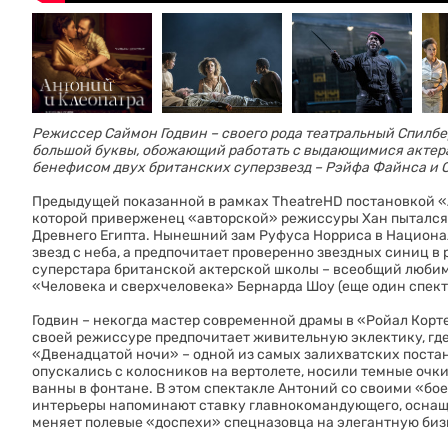
Режиссер Саймон Годвин – своего рода театральный Спилбер
большой буквы, обожающий работать с выдающимися актера
бенефисом двух британских суперзвезд – Рэйфа Файнса и 
Предыдущей показанной в рамках TheatreHD постановкой «А
которой приверженец «авторской» режиссуры Хан пытался
Древнего Египта. Нынешний зам Руфуса Норриса в Национа
звезд с неба, а предпочитает проверенно звездных синиц в
суперстара британской актерской школы – всеобщий любиме
«Человека и сверхчеловека» Бернарда Шоу (еще один спект
Годвин – некогда мастер современной драмы в «Ройал Корте
своей режиссуре предпочитает живительную эклектику, где 
«Двенадцатой ночи» – одной из самых залихватских постано
опускались с колосников на вертолете, носили темные оч
ванны в фонтане. В этом спектакле Антоний со своими «бо
интерьеры напоминают ставку главнокомандующего, оснащ
меняет полевые «доспехи» спецназовца на элегантную би