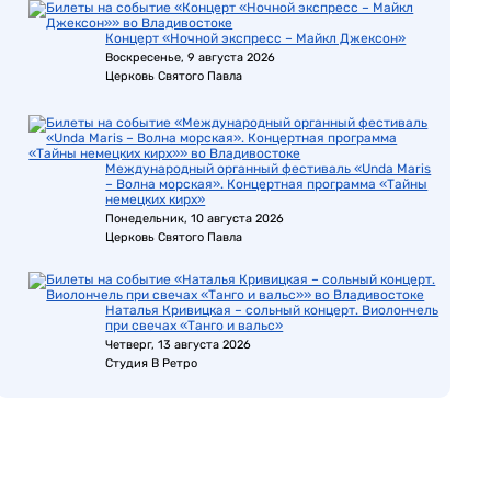
Концерт «Ночной экспресс – Майкл Джексон»
Воскресенье, 9 августа 2026
Церковь Святого Павла
Международный органный фестиваль «Unda Maris
– Волна морская». Концертная программа «Тайны
немецких кирх»
Понедельник, 10 августа 2026
Церковь Святого Павла
Наталья Кривицкая – сольный концерт. Виолончель
при свечах «Танго и вальс»
Четверг, 13 августа 2026
Студия В Ретро