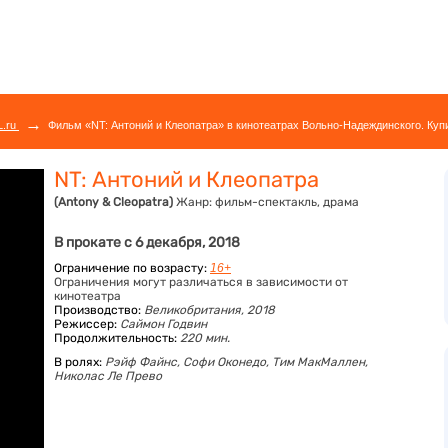
→
L.ru
Фильм «NT: Антоний и Клеопатра» в кинотеатрах Вольно-Надеждинского. Куп
NT: Антоний и Клеопатра
(Antony & Cleopatra)
Жанр:
фильм-спектакль, драма
В прокате с 6 декабря, 2018
Ограничение по возрасту:
16+
Ограничения могут различаться в зависимости от
кинотеатра
Производство:
Великобритания, 2018
Режиссер:
Саймон Годвин
Продолжительность:
220 мин.
В ролях:
Рэйф Файнс,
Софи Оконедо,
Тим МакМаллен,
Николас Ле Прево