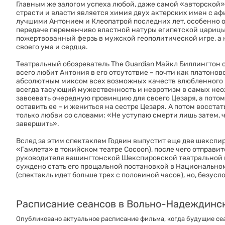
Главным же залогом успеха любой, даже самой «авторской
страсти и власти является химия двух актерских имен с а
лучшими Антонием и Клеопатрой последних лет, особенно о
передаче переменчиво властной натуры египетской царицы. 
пожертвованный ферзь в мужской геополитической игре, а
своего ума и сердца.
Театральный обозреватель The Guardian Майкл Биллингтон о
всего любит Антония в его отсутствие – почти как платон
абсолютным миксом всех возможных качеств влюбленного в
всегда тасующий мужественность и невротизм в самых не
завоевать очередную провинцию для своего Цезаря, а потом
оставить ее – и жениться на сестре Цезаря. А потом восста
только любви со словами: «Не уступаю смерти лишь затем,
завершить».
Вслед за этим спектаклем Годвин выпустит еще две шекспи
«Гамлета» в токийском театре Cocoon), после чего отправит
руководителя вашингтонской Шекспировской театральной к
суждено стать его прощальной постановкой в Национальном
(спектакль идет больше трех с половиной часов), но, безус
Расписание сеансов в Вольно-Надеждинс
Опубликовано актуальное расписание фильма, когда будущие сеа