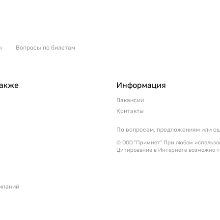
к
Вопросы по билетам
также
Информация
Вакансии
Контакты
По вопросам, предложениям или о
© ООО "Примнет" При любом использов
Цитирование в Интернете возможно т
мпаний