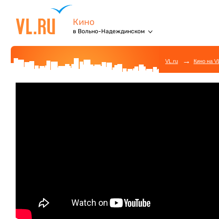
Кино
в Вольно-Надеждинском
→
VL.ru
Кино на V