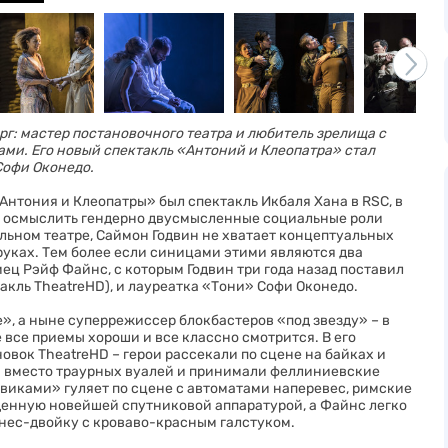
г: мастер постановочного театра и любитель зрелища с
ми. Его новый спектакль «Антоний и Клеопатра» стал
Софи Оконедо.
нтония и Клеопатры» был спектакль Икбаля Хана в RSC, в
 осмыслить гендерно двусмысленные социальные роли
льном театре, Саймон Годвин не хватает концептуальных
 руках. Тем более если синицами этими являются два
ц Рэйф Файнс, с которым Годвин три года назад поставил
акль TheatreHD), и лауреатка «Тони» Софи Оконедо.
», а ныне суперрежиссер блокбастеров «под звезду» – в
все приемы хороши и все классно смотрится. В его
вок TheatreHD – герои рассекали по сцене на байках и
ки вместо траурных вуалей и принимали феллиниевские
евиками» гуляет по сцене с автоматами наперевес, римские
енную новейшей спутниковой аппаратурой, а Файнс легко
знес-двойку с кроваво-красным галстуком.