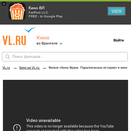
×
Кино ВЛ
VIEW
FarPost LLC
FREE - In Google Play
Кино
Войти
во Врангеле
→
→
VL.ru
Кино на VL.ru
Фильм «Анна Франк. Параллельные истории» в кинотеатрах Врангеля. Купить билеты!