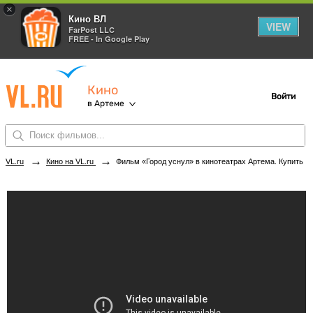
×
Кино ВЛ
VIEW
FarPost LLC
FREE - In Google Play
Кино
Войти
в Артеме
→
→
VL.ru
Кино на VL.ru
Фильм «Город уснул» в кинотеатрах Артема. Купить билеты!