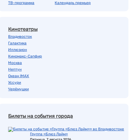
ТВ-программа
Календарь премьер
Кинотеатры
Владивосток
Галактика
Иллюзион
Киномакс-Сапфир
Москва
Нептун
Океан IMAX
Уссури
Черёмушки
Билеты на события города
Группа «Блюз Лайм»
Пятница, 7 августа 2026