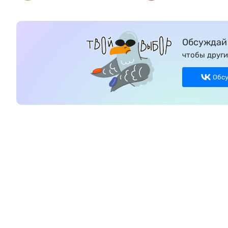
Обсуждай 
чтобы други
Обс