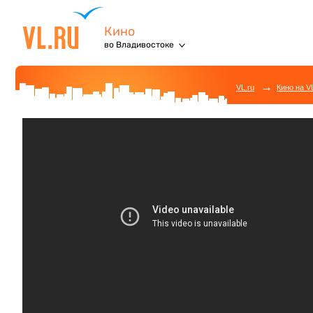
Кино
во Владивостоке
→
VL.ru
Кино на V