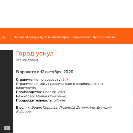
→
L.ru
Фильм «Город уснул» в кинотеатрах Владивостока. Купить билеты!
Город уснул
Жанр:
драма
В прокате с 12 октября, 2020
Ограничение по возрасту:
16+
Ограничения могут различаться в зависимости от
кинотеатра
Производство:
Россия, 2020
Режиссер:
Мария Игнатенко
Продолжительность:
67 мин.
В ролях:
Вадик Королев,
Людмила Дуплякина,
Дмитрий
Кубасов