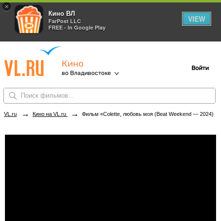
×
Кино ВЛ
VIEW
FarPost LLC
FREE - In Google Play
Кино
Войти
во Владивостоке
→
→
VL.ru
Кино на VL.ru
Фильм «Colette, любовь моя (Beat Weekend — 2024)» в кинотеатрах Владивостока. Купить билеты!