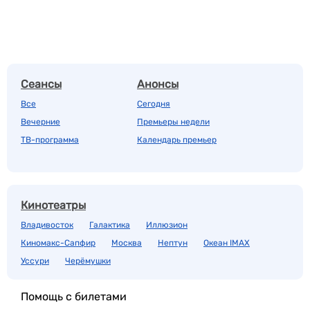
Сеансы
Анонсы
Все
Сегодня
Вечерние
Премьеры недели
ТВ-программа
Календарь премьер
Кинотеатры
Владивосток
Галактика
Иллюзион
Киномакс-Сапфир
Москва
Нептун
Океан IMAX
Уссури
Черёмушки
Помощь с билетами