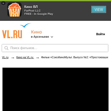
×
Кино ВЛ
VIEW
FarPost LLC
FREE - In Google Play
Кино
Войти
в Арсеньеве
→
→
VL.ru
Кино на VL.ru
Фильм «СоюзКиноМульт. Выпуск №2: «Простоквашино» и все-все-все»» в кинотеатрах Арсеньева. Купить билеты!