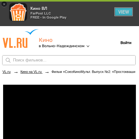
×
Кино ВЛ
VIEW
FarPost LLC
FREE - In Google Play
Кино
Войти
в Вольно-Надеждинском
→
→
VL.ru
Кино на VL.ru
Фильм «СоюзКиноМульт. Выпуск №2: «Простоквашино» и все-все-все»» в кинотеатрах Вольно-Надеждинского. Купить билеты!