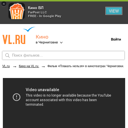
×
Кино ВЛ
VIEW
FarPost LLC
FREE - In Google Play
Кино
Войти
в Черниговке
→
→
VL.ru
Кино на VL.ru
Фильм «Плакать нельзя» в кинотеатрах Черниговки. Купить билеты!