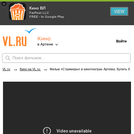
×
Кино ВЛ
VIEW
FarPost LLC
FREE - In Google Play
Кино
Войти
в Артеме
→
→
VL.ru
Кино на VL.ru
Фильм «Стримеры» в кинотеатрах Артема. Купить билеты!