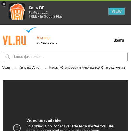
×
Кино ВЛ
VIEW
FarPost LLC
FREE - In Google Play
Кино
Войти
в Спасске
→
→
VL.ru
Кино на VL.ru
Фильм «Стримеры» в кинотеатрах Спасска. Купить билеты!